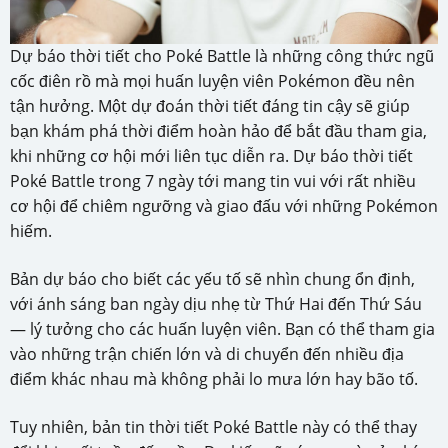
Dự báo thời tiết cho Poké Battle là những công thức ngũ
cốc điên rồ mà mọi huấn luyện viên Pokémon đều nên
tận hưởng. Một dự đoán thời tiết đáng tin cậy sẽ giúp
bạn khám phá thời điểm hoàn hảo để bắt đầu tham gia,
khi những cơ hội mới liên tục diễn ra. Dự báo thời tiết
Poké Battle trong 7 ngày tới mang tin vui với rất nhiều
cơ hội để chiêm ngưỡng và giao đấu với những Pokémon
hiếm.
Bản dự báo cho biết các yếu tố sẽ nhìn chung ổn định,
với ánh sáng ban ngày dịu nhẹ từ Thứ Hai đến Thứ Sáu
— lý tưởng cho các huấn luyện viên. Bạn có thể tham gia
vào những trận chiến lớn và di chuyển đến nhiều địa
điểm khác nhau mà không phải lo mưa lớn hay bão tố.
Tuy nhiên, bản tin thời tiết Poké Battle này có thể thay